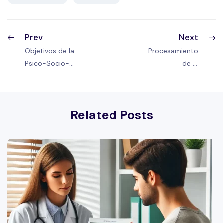
Prev
Next
Objetivos de la
Procesamiento
Psico-Socio-
de la
Oncología |
información |
Adaptación al
Adaptación al
Cáncer
Cáncer
Related Posts