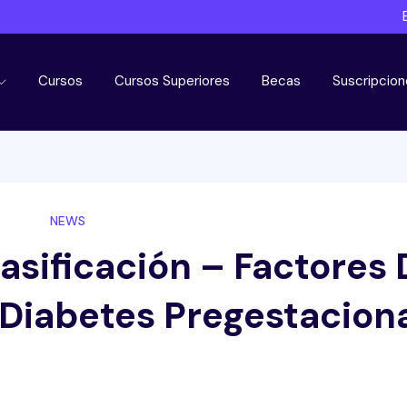
Cursos
Cursos Superiores
Becas
Suscripcion
NEWS
asificación – Factores 
 Diabetes Pregestacion