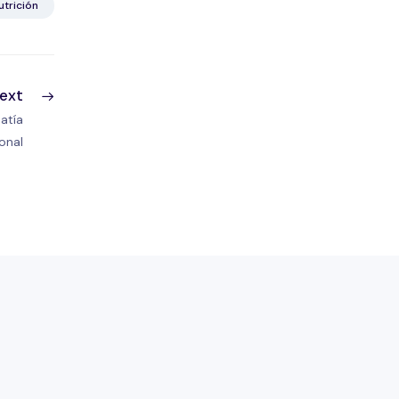
utrición
ext
atía
onal