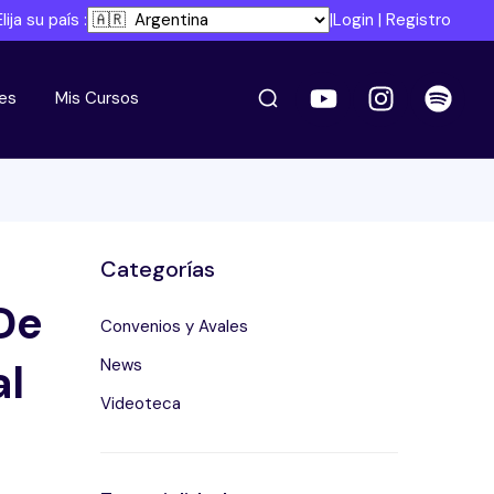
Elija su país :
|
Login
|
Registro
es
Mis Cursos
Categorías
De
Convenios y Avales
al
News
Videoteca