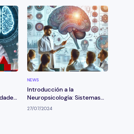
NEWS
NEWS
Introducción a la
Introd
idades
Neuropsicología: Sistemas
Neuro
o-
de memoria
27/07/2024
27/07/