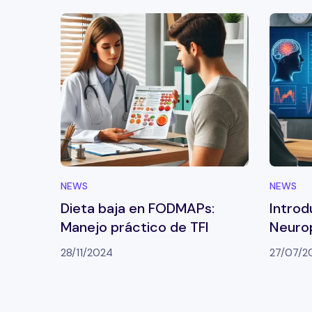
NEWS
NEWS
Dieta baja en FODMAPs:
Introd
Manejo práctico de TFI
Neurop
ejecut
28/11/2024
27/07/2