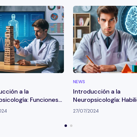
NEWS
ucción a la
Introducción a la
sicología: Funciones
Neuropsicología: Habil
ivas
viso-perceptivas y vis
024
27/07/2024
constructivas