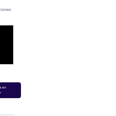
aciones
a en
y