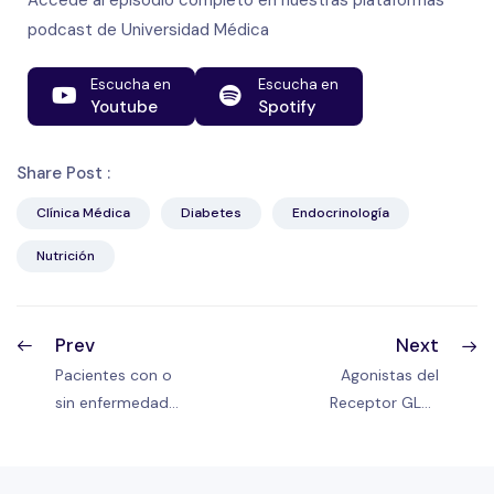
podcast de Universidad Médica
Escucha en
Escucha en
Youtube
Spotify
Share Post :
Clínica Médica
Diabetes
Endocrinología
Nutrición
Prev
Next
Pacientes con o
Agonistas del
sin enfermedad |
Receptor GLP 1
Diabetes tipo 2
en la clínica |
Diabetes tipo 2