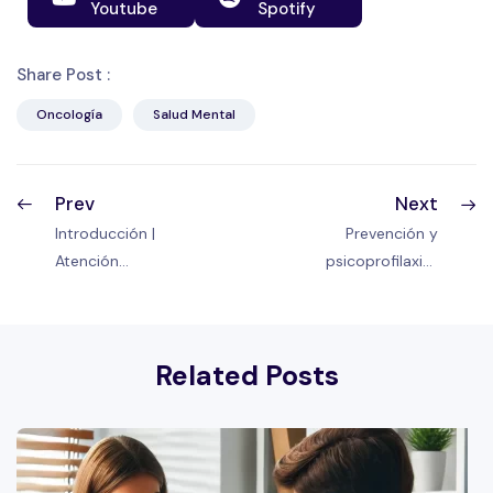
Youtube
Spotify
Share Post :
Oncología
Salud Mental
Prev
Next
Introducción |
Prevención y
Atención
psicoprofilaxis |
psicoterapéutica
Atención
preventiva en
psicoterapéutica
oncología
preventiva en
Related Posts
oncología