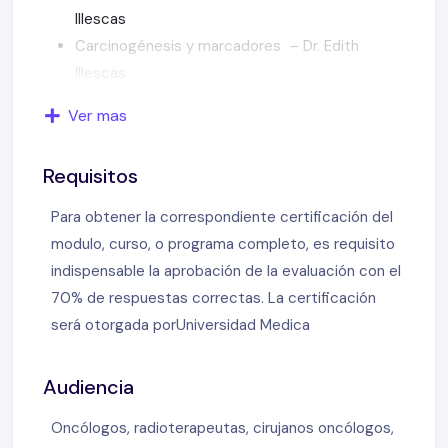
Illescas
Carcinogénesis y marcadores – Dr. Edith
Illescas
Métodos diagnósticos y consideraciones
Ver mas
clínicas – Dra. Florencia Cardozo
Avances en el diagnóstico de cáncer de mama
Requisitos
– Dra. Florencia Cardozo
Genes en cáncer de mama hereditario – Dr.
Para obtener la correspondiente certificación del
Angela Solano
modulo, curso, o programa completo, es requisito
Biopsia del cáncer de mama. Rol del patólogo –
indispensable la aprobación de la evaluación con el
Dra. Isabel Frahm
70% de respuestas correctas. La certificación
Diagnóstico integrado en cáncer de mama –
será otorgada porUniversidad Medica
Dra. Agustina Acha
Indicaciones de la RMN en el cáncer de mama –
Audiencia
Dra. Agustina Acha
Clasificación del Colegio Americano de
Oncólogos, radioterapeutas, cirujanos oncólogos,