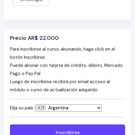
mama Dr. Silvina Lemoine
Radioterapia en recurrencias del cáncer de
mama – Dr. Pablo Menéndez
Cáncer de mama en el hombre – Dr. Alejandro
Turek
Precio
AR$
22.000
Cáncer de mama inflamatorio – Dr. Alejandro
Para inscribirse al curso, abonando, haga click en el
Turek
botón Inscribirse.
Cáncer de mama y embarazo – Dr. Alejandro
Puede abonar con tarjeta de crédito, débito, Mercado
Turek
Pago o Pay Pal
Aspectos psicosociales del paciente con
Luego de inscribirse recibirá por email acceso al
cáncer de mama Lic. Flavia Glant
módulo o curso de actualización adquirido
Cáncer de mama metastásico – Dra. Margarita
Alfie
Elija su país :
Cáncer de mama ER2 positivo – Dra. Margarita
Alfie
Cáncer de mama triple negativo Dra. Margarita
Inscribirse
Alfie