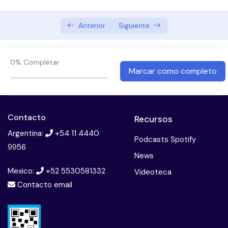
Examen de los 3 minutos (continuacion)
Anterior
Siguiente
Examen de la neuropatía periférica y enfermedad
vascular
0%
Completar
Score de Michigan – Otros estudios diagnósticos
Marcar como completo
Enfermedad arterial en DM
Clasificaciones – WAGNER
Contacto
Recursos
Clasificaciones – TEXAS – SINBAD
Argentina:
+54 11 4440
Podcasts Spotify
9956
Scores pronósticos – WIFI – SAN ELIAN
News
Mexico:
+52 5530581332
Videoteca
Scores pronósticos – SAN ELIAN
Contacto email
Scores pronósticos (continuacion)
Fase de Cicatrización