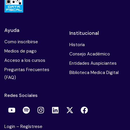
TIME Preparación de lecho de la herida
Desbridamiento
Ayuda
Institucional
Infección Capacidad antiséptica – Humedad –
Como inscribirse
Bordes
Historia
Medios de pago
Consejo Académico
Descarga
Acceso a los cursos
Entidades Auspiciantes
Preguntas Frecuentes
Ataque de Pie Diabético Neuropático, Isquémico,
Biblioteca Medica Digital
Infectado
(FAQ)
Inflamación aguda más necrosis tisular o colección
Redes Sociales
Tratamiento médico
Ejemplos
Login
–
Regístrese
Ejemplos – Equipo interdisciplinario