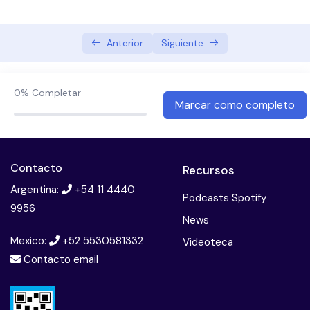
Diabetes y enfermedad renal – Alicia Elbert
Anterior
Siguiente
Herramientas de monitoreo y aplicación de
insulina – Alejandro Dain
0%
Completar
Diabetes II y dislipemia – Juan Manuel Nogueira
Marcar como completo
Contacto
Recursos
Argentina:
+54 11 4440
Podcasts Spotify
9956
News
Mexico:
+52 5530581332
Videoteca
Contacto email