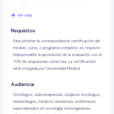
RAEH – LLC: Distribución geográfica
Incidencia en países orientales y originarios de
Ver mas
América
LLC. Origen de la célula tumoral
Requisitos
Estado mutacional de la cadena pesada de las
inmunoglobulinas (IgVh status)
Para obtener la correspondiente certificación del
Linfocitosis Monoclonal B (un poquito de LLC)
modulo, curso, o programa completo, es requisito
RAEH – LLC Antecedentes. 2011-2016
indispensable la aprobación de la evaluación con el
LLC – B Familiar
70% de respuestas correctas. La certificación
LLC – B Enfermedades autoinmunes asociadas
será otorgada por Universidad Medica.
Pénfigo ampollar en LLC
RAEH LLC: Estadios
Audiencia
¿Cuál es la historia natural de la LLC?
MD Anderson 2126 pts con LLC en 20 años
Oncólogos, radioterapeutas, cirujanos oncólogos,
Pronóstico – Factores clásicos
hematólogos, médicos residentes, enfermeros
Incremento de segundas neoplasias en LLC
especializados en oncología, investigadores