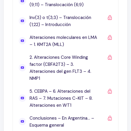
crónicas leucémicas de estirpe B (no LLC)
(9;11) – Translocación (6;9)
Conclusiones
Inv(3) o t(3;3) – Translocación
Leucemia Linfática (linfocítica, linfoide) crónica
(1;22) – Introducción
RAEH. Del17p & Estado Mutacional IgVh
Decisión de tratamiento en LLC
Alteraciones moleculares en LMA
Indice de pronóstico
– 1. KMT2A (MLL)
Agentes alquilantes en LLC
2. Alteraciones Core Winding
Anti CD20 (rituximab) R-quimio en Primera
factor (CBFA2T3) – 3.
Línea Primer Régimen que Mejoró la Sobrevida
Alteraciones del gen FLT3 – 4.
Global
NMP1
CLL10 (Grupo Alemán). FCR vs BR en primera
línea (Excluídos los del 17p)
5. CEBPA – 6. Alteraciones del
Ibrutinib para pacientes con Leucemia
RAS – 7. Mutaciones C-KIT – 8.
Alteraciones en WT1
linfocítica crónica recaída o refractaria, con
deleción 17p
Conclusiones – En Argentina… –
Ibrutinib como tratamiento inicial para
Esquema general
pacientes mayores con leucemia linfocítica