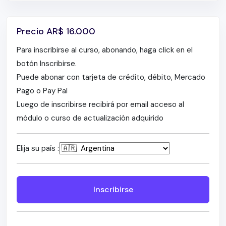
Ibrutinib versus Ibrutinib + rituximab en LLC de
alto riesgo
Precio
AR$
16.000
Ibrutinib-Rituximab vs Clorambucilo-Rituximab.
SLP por citogenética de alto riesgo o de
Para inscribirse al curso, abonando, haga click en el
enfermedad voluminosa
botón Inscribirse.
ALLIANCE. Pacientes no tratados con LLC con
Puede abonar con tarjeta de crédito, débito, Mercado
edad > 65 años
Pago o Pay Pal
Ibrutinib-Rituximab o quimioinmunoterapia para
Luego de inscribirse recibirá por email acceso al
la leucemia linfocítica crónica, en pacientes <
módulo o curso de actualización adquirido
70 años. (ECOG-ACRIN)
Venetoclax-Rituximab en la leucemia linfocítica
Elija su país :
crónica recidivante o refractaria (fase 3
MURANO)
CLL14: Obinutuzumab + Venetoclax vs. Obino +
Inscribirse
clorambucilo de primera línea con afecciones
médicas coexistentes. Estudio fase III
CLL14: MRD Negativity