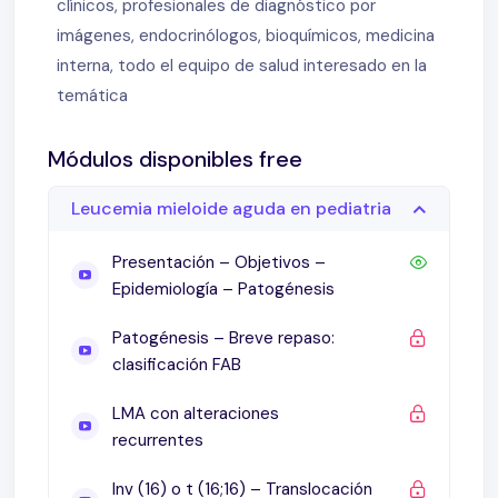
Síndrome de Richter
clínicos, profesionales de diagnóstico por
Leucemia Prolinfocítica-B De novo vs.
imágenes, endocrinólogos, bioquímicos, medicina
Transformación prolinfocítica
interna, todo el equipo de salud interesado en la
Anomalías citogenéticas en LLC y su
temática
pronóstico
Deleción 17p y Mutación TP53
Módulos disponibles free
LLC con mutación TP53, sin deleción 17p tiene
Leucemia mieloide aguda en pediatria
evolución similar a del(17p) en primera línea
basado en Fludarabina (CLL4 trial GCLLSG)
Presentación – Objetivos –
Número de anomalías cromosómicas y
Epidemiología – Patogénesis
pronóstico el LLC
LLC: Enfermedad heterogénea. Pronósticos
Patogénesis – Breve repaso:
clínicos y biológicos
clasificación FAB
Marcadores de pronóstico en LLC
LMA con alteraciones
Desarrollo de índices de pronóstico integrales*
recurrentes
CCL-IPI
Morfología de entidades linfoproliferativas
Inv (16) o t (16;16) – Translocación