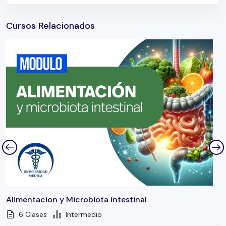
Acalabrutinib en LLC intolerante a Ibrutinib
ELEVATE: Acalabrutinib±Obinutuzumab vs
Cursos Relacionados
Clorambucilo+Obinutuzumab en primera línea >
65 años (575 pts)
CAR T CD19-directed (CLL/SLL). TRANSCEND
study: lisocabtagene maraleucel (Liso-Cel)
Conclusiones
Alimentacion y Microbiota intestinal
6 Clases
Intermedio