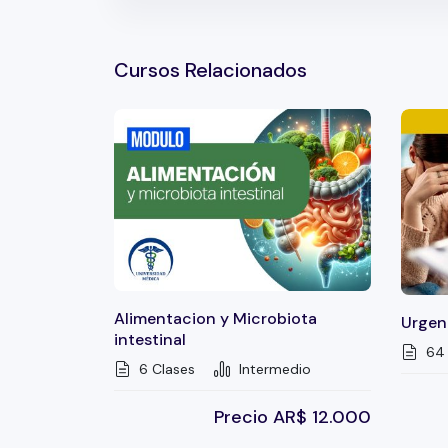
Acalabrutinib en LLC intolerante a Ibrut
ELEVATE: Acalabrutinib±Obinutuzumab 
Cursos Relacionados
años (575 pts)
CAR T CD19-directed (CLL/SLL). TRANS
Conclusiones
Alimentacion y Microbiota
Urgenc
intestinal
64 
6 Clases
Intermedio
Precio
AR$
12.000