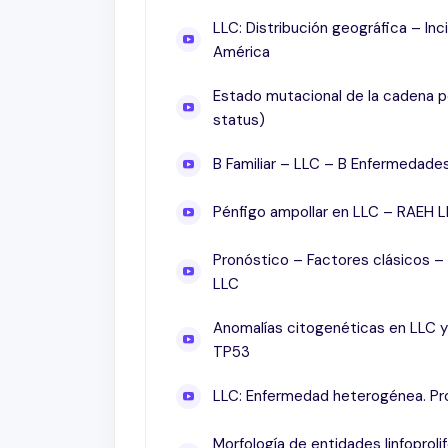
Morfología de entidades linfoproliferat
LLC: Distribución geográfica – Inc
América
Conclusiones
Leucemia Linfática (linfocítica, linfoide
Estado mutacional de la cadena p
RAEH. Del17p & Estado Mutacional IgVh
status)
Decisión de tratamiento en LLC
Indice de pronóstico
B Familiar – LLC – B Enfermedad
Agentes alquilantes en LLC
Pénfigo ampollar en LLC – RAEH L
Anti CD20 (rituximab) R-quimio en Pri
Global
Pronóstico – Factores clásicos –
CLL10 (Grupo Alemán). FCR vs BR en prim
LLC
Ibrutinib para pacientes con Leucemia li
17p
Anomalías citogenéticas en LLC y
Ibrutinib como tratamiento inicial para
TP53
RESONATE. Ibrutinib vs ofatumumab (an
LLC: Enfermedad heterogénea. Pro
Comparación de los resultados de trat
inhibidor de BTK, Ibrutinib
Morfología de entidades linfoproli