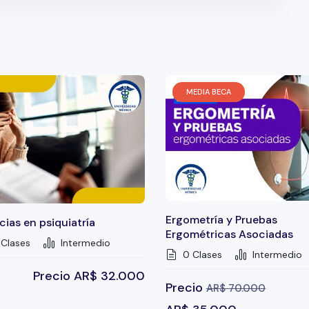
inib
vs Clorambucilo+Obinutuzumab en primera línea > 65
CEND study: lisocabtagene maraleucel (Liso-Cel)
MEDIA BECA
Ergometría y Pruebas
ias en psiquiatría
Ergométricas Asociadas
Clases
Intermedio
0 Clases
Intermedio
Precio
AR$
32.000
Precio
AR$
70.000