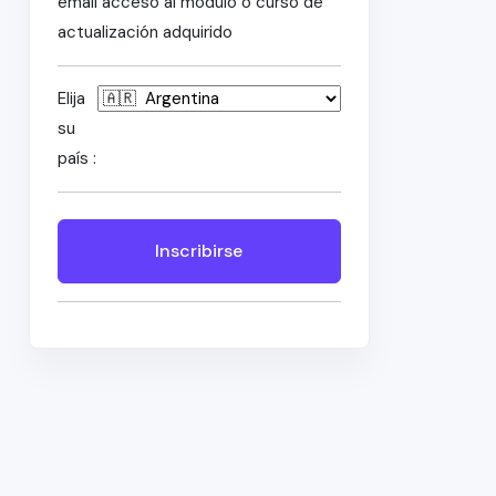
email acceso al módulo o curso de
actualización adquirido
Elija
su
país :
Inscribirse