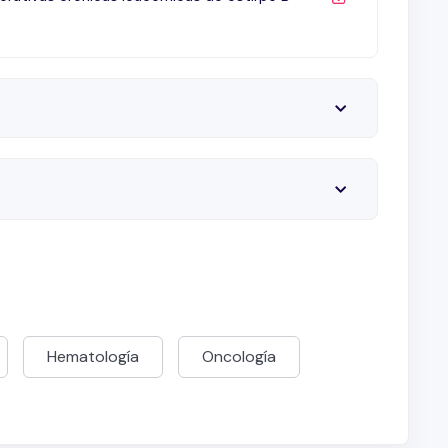
ación de inhibidores de BTK (Ibrutinib) en primera línea
 con alteraciones en TP53 (del 17p)
mia linfocitica crónica recidivada o refractaria con
recién diagnosticada
s
 LLC de alto riesgo
tuximab. SLP por citogenética de alto riesgo o de
LLC con edad > 65 años
ia para la leucemia linfocítica crónica, en pacientes <
focítica crónica recidivante o refractaria (fase 3
Hematología
Oncología
Obino + clorambucilo de primera línea con afecciones