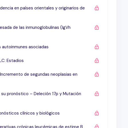
ivas crónicas leucémicas de estirpe B (no LLC)
idencia en países orientales y originarios de
) crónica
esada de las inmunoglobulinas (IgVh
es autoinmunes asociadas
LC: Estadios
mera Línea Primer Régimen que Mejoró la Sobrevida
 Incremento de segundas neoplasias en
era línea (Excluídos los del 17p)
nfocítica crónica recaída o refractaria, con deleción
 su pronóstico – Deleción 17p y Mutación
 pacientes mayores con leucemia linfocítica crónica
ti-CD20) – Seguimiento a largo plazo del estudio
nósticos clínicos y biológicos
amiento con diferentes agentes y combinaciones y el
ferativas crónicas leucémicas de estirpe B