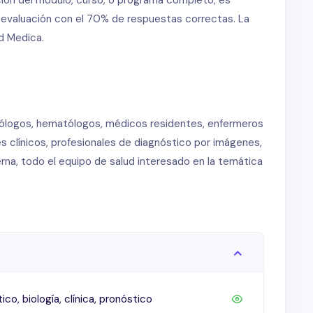
a evaluación con el 70% de respuestas correctas. La
d Medica.
años
 LLC
cólogos, hematólogos, médicos residentes, enfermeros
s clínicos, profesionales de diagnóstico por imágenes,
Transformación prolinfocítica
rna, todo el equipo de salud interesado en la temática
ronóstico
 tiene evolución similar a del(17p) en primera línea
LSG)
pronóstico el LLC
cos clínicos y biológicos
egrales*
ico, biología, clínica, pronóstico