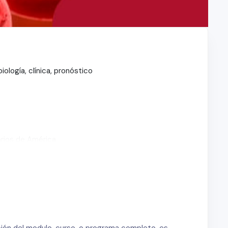
iología, clínica, pronóstico
narios de América
 de las inmunoglobulinas (IgVh status)
de LLC)
ociadas
ción del modulo, curso, o programa completo, es