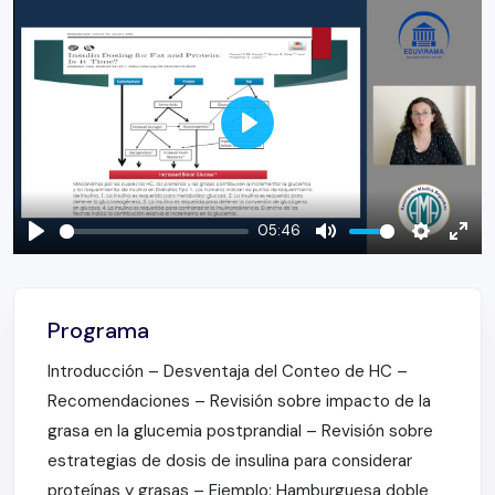
Play
05:46
Play
Mute
Settings
Ente
full
Programa
Introducción – Desventaja del Conteo de HC –
Recomendaciones – Revisión sobre impacto de la
grasa en la glucemia postprandial – Revisión sobre
estrategias de dosis de insulina para considerar
proteínas y grasas – Ejemplo: Hamburguesa doble