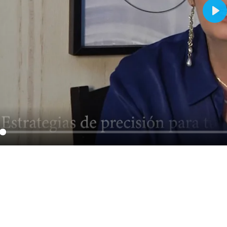
Pla
y