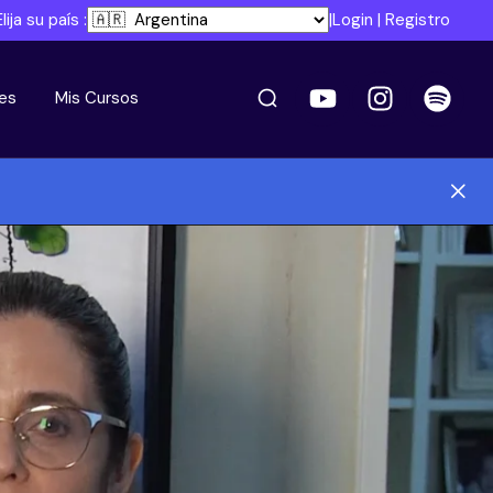
Elija su país :
|
Login
|
Registro
es
Mis Cursos