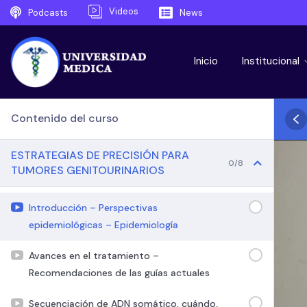
Videos
Podcasts
News
Inicio
Institucional
Contenido del curso
ESTRATEGIAS DE PRECISIÓN PARA
0/8
TUMORES GENITOURINARIOS
Introducción – Perspectivas
epidemiológicas – Epidemiología
Avances en el tratamiento –
Recomendaciones de las guías actuales
Secuenciación de ADN somático, cuándo,