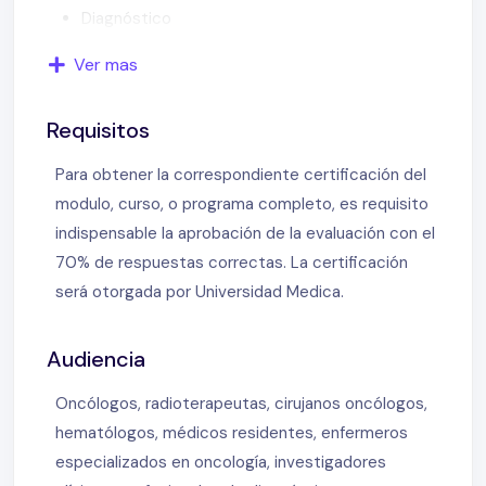
Diagnóstico
Rol de las imágenes
Ver mas
Compromiso nodal
Compromiso esplénico
Requisitos
Compromiso extranodal
Métodos de imágenes
Para obtener la correspondiente certificación del
PET/CT
modulo, curso, o programa completo, es requisito
Metabolismo de la FDG
indispensable la aprobación de la evaluación con el
Avidez por FDG según histología
70% de respuestas correctas. La certificación
Avidez por FDG
será otorgada por Universidad Medica.
Linfomas con baja avidez de FDG
Estadificación inicial
Audiencia
Clasificación de ANN ARBOR (m)
¿Puede el PET reemplazar BMO en LH?
Oncólogos, radioterapeutas, cirujanos oncólogos,
El patrón de captación de FDG es importante
hematólogos, médicos residentes, enfermeros
Utilidad del PET para evaluar MO
especializados en oncología, investigadores