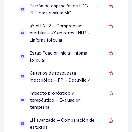
LH avanzado
Patrón de captación de FDG –
LH avanzado: comparación de estudios
PET para evaluar MO
LH temprano
¿Y el LNH? – Compromiso
Niña 10 años, LH bulky cervical
medular – ¿Y en otros LNH? –
iPET en DLBCL
Linfoma folicular
iPET en DLBCL: Δ SUVmax
iPET2/4 en LDCBG: ¿Δ SUVmax o Deauville?
Estadificación inicial: linfoma
iPET en LDCBG
folicular
LNH
Criterios de respuesta
Evaluación de fin de tratamiento (ePET)
metabólica – RP – Deauville 4
Hombre, 60 años, LH esclerosis nodular EIIAX
(cervical y mediastinal)
Impacto pronóstico y
RT guiada por ePET en LDCBG avanzado
terapéutico – Evaluación
LF
temprana
EOI PET/CT en linfoma folicular
LH avanzado – Comparación de
Otros métodos cuantitativos – Nuevos
estudios
biomarcadores