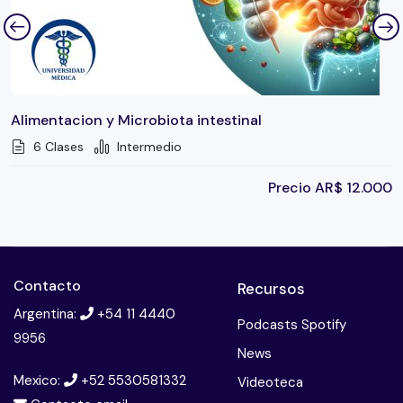
Alimentacion y Microbiota intestinal
6 Clases
Intermedio
Precio
AR$
12.000
Contacto
Recursos
Argentina:
+54 11 4440
Podcasts Spotify
9956
News
Mexico:
+52 5530581332
Videoteca