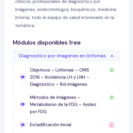
¿Y el LNH?
clínicos, profesionales de diagnóstico por
Compromiso medular
imágenes, endocrinólogos, bioquímicos, medicina
¿Y en otros LNH?
interna, todo el equipo de salud interesado en la
Linfoma folicular
temática
Estadificación inicial: linfoma folicular
Evaluación de respuesta al tratamiento
Módulos disponibles free
Cuando hacer el PET
Diagnostico por imagenes en linfomas
Criterios de respuesta al tratamiento
Criterios de Deauville
Objetivos – Linfomas – OMS
Score de Deauville
2016 – Incidencia LH y LNH –
Criterios de respuesta metabólica
Diagnóstico – Rol imágenes
RP – Deauville 4
Criterios de respuesta en TC
Métodos de imágenes –
RC por PET y RP por TC
Metabolismo de la FDG – Avidez
por FDG
Impacto pronóstico y terapéutico
Evaluación temprana – PET interino (iPET)
Estadificación inicial
Evaluación temprana – iPET