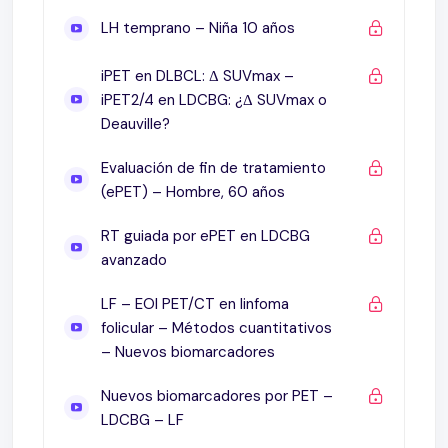
LH – qPET
LH temprano – Niña 10 años
Nuevos biomarcadores por PET
iPET en DLBCL: Δ SUVmax –
LDCBG
iPET2/4 en LDCBG: ¿Δ SUVmax o
LF – TMTV predictor temprano de SLP en
Deauville?
linfoma folicular
TLG (total lesion glycolisis)
Evaluación de fin de tratamiento
PET/CT en planificación de radioterapia
(ePET) – Hombre, 60 años
PET/CT para planifiación de RT
RT guiada por ePET en LDCBG
Evaluación pre transplante de células madre
avanzado
LH: PET pre TACM
LDCBG: PET pre TACM
LF – EOI PET/CT en linfoma
FDG PET/CT pre transplante
folicular – Métodos cuantitativos
Seguimiento o vigilancia
– Nuevos biomarcadores
FDG PET/CT en inmunoterapia
Nuevos biomarcadores por PET –
Ciclo cáncer – Inmmunidad
LDCBG – LF
Infiltración linfocitaria tumoral