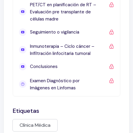
Inmunoterapia
PET/CT en planificación de RT –
LYRIC: respuesta indeterminada (IR)
Evaluación pre transplante de
PET e inhibidores de puesto de control
células madre
Conclusiones
Seguimiento o vigilancia
Inmunoterapia – Ciclo cáncer –
Infiltración linfocitaria tumoral
Conclusiones
Examen Diagnóstico por
Imágenes en Linfomas
Etiquetas
Clínica Médica