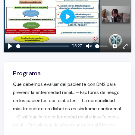
Play
05:27
Play
Unmute
Settings
Ente
full
Programa
Que debemos evaluar del paciente con DM2 para
prevenir la enfermedad renal… – Factores de riesgo
en los pacientes con diabetes – La comorbilidad
más frecuente en diabetes es sindrome cardiorenal
– Clasificación de enfermedad renal e insuficiencia
renal – Prevalencia de albuminuria normal DM con
2 –
filtrado <60 ml/min/1.73m
Sospecha en pacientes