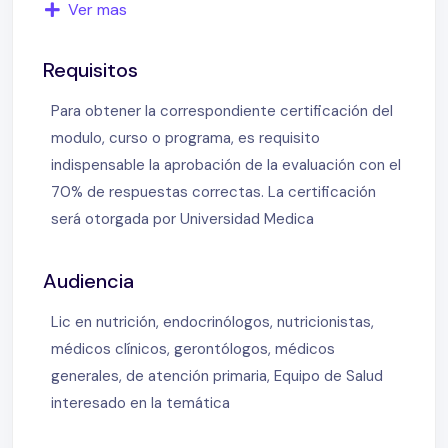
Ver mas
con DM de enfermedad renal de causa no diabético
– Caso clínico: Juana S – Clasificación de
Requisitos
enfermedad renal y sus diferentes estadios –
Colaborar con el médico – El diagnóstico y la
Para obtener la correspondiente certificación del
interpretación de la función renal es dificultoso ¿por
modulo, curso o programa, es requisito
qué? – La prevalencia de hiperfiltrado en diabetes
indispensable la aprobación de la evaluación con el
se observa en DM tipo 2 y daña – La alteración
70% de respuestas correctas. La certificación
precoz de hiperfiltrado, es un factor de riesgo de
será otorgada por Universidad Medica
ECV – Es causal el nexo entre el hiperfiltrado y
riesgo cardiovascular – Que es el clearence de
Audiencia
creatinina – – puede con la creatinina – sexo –
edad…calcular el filtrado estimado – El algoritmo de
Lic en nutrición, endocrinólogos, nutricionistas,
la solicitud de la albuminuria es… – Clasificación de
médicos clínicos, gerontólogos, médicos
albuminuria actual y método de recolección – Tasa
generales, de atención primaria, Equipo de Salud
de filtrado glomerular y relación
interesado en la temática
albuminuria/creatininuria – Lesión glomerular,