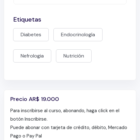
GLP-1 – Estudio ADVANCE – ADVANCE ON – I-DPP4
y enfermedad renal – Que jerarquizar considerando
las difcultades de a HbA1c y/o hipoglucemia –
Etiquetas
Conclusiones
Diabetes
Endocrinología
Nefrologia
Nutrición
Precio
AR$
19.000
Para inscribirse al curso, abonando, haga click en el
botón Inscribirse.
Puede abonar con tarjeta de crédito, débito, Mercado
Pago o Pay Pal