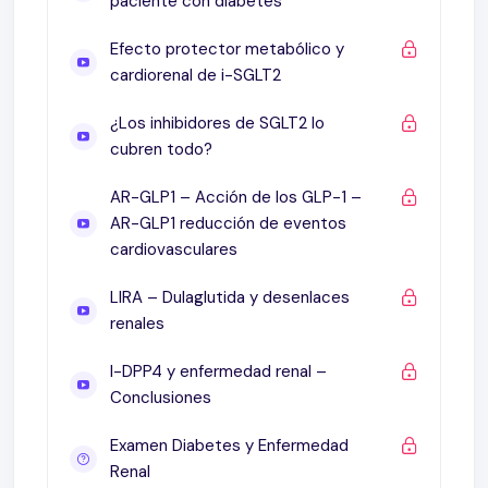
paciente con diabetes
descartar el riesgo de la caída inicial de los i-SGLT2
– Los i-SGLT2 protegen el riñón en diferentes
Efecto protector metabólico y
cardiorenal de i-SGLT2
poblaciones – CREDENCE – Resultados sobre
albuminuria (EMPA-REG – CANVAS – DECLARE –
¿Los inhibidores de SGLT2 lo
CREDENCE) – Las mejores que puede presentar
cubren todo?
Juana clínicamente si le indicó I-SGLT2 – Resumen
de los estudios finalizados a 2020DAPA-CKD –
AR-GLP1 – Acción de los GLP-1 –
Bomba, tuberías y filtro ¿Los inhibidores de SGLT2 lo
AR-GLP1 reducción de eventos
cardiovasculares
cubren todo? – Volviendo al paciente, que debo
considerar al indicar I-SGLT2 – AR-GLP1 – La acción
LIRA – Dulaglutida y desenlaces
de los GLP-1 – AR-GLP1 reducción de eventos
renales
cardiovasculares – LEADER y SUSTAIN 6 – Estudio
LIRA: resultados de los efectos renales –
I-DPP4 y enfermedad renal –
Conclusiones
Dulaglutida y desenlaces renales – AR-GLP1 dosis
según filtrado – AR-GLP1 resultado CV y ER,
Examen Diabetes y Enfermedad
resultados heterogéneos – Resultados SGLT2 y AR
Renal