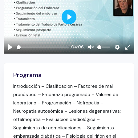
Play
04:06
Play
Unmute
Settings
Ente
full
Programa
Introducción – Clasificación – Factores de mal
pronóstico – Embarazo programado – Valores de
laboratorio – Programación – Nefropatía –
Neuropatía autosómica – Lesiones degenerativas:
oftalmopatía – Evaluación cardiológica –
Seguimiento de complicaciones – Seguimiento
embarazada diabética – Fisiología del riñón en el