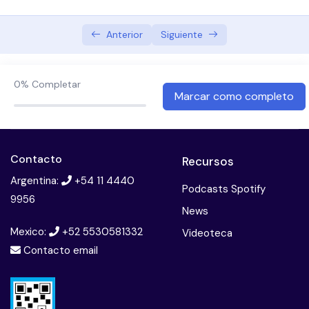
insulino-deficiencia? – Estudio VERIFY
Anterior
Siguiente
Fenotipo insulinorresistente u obesidad – Guía de
manejo del riesgo cardiometabólico – Conexión
fisiopatológica entre obesidad abdominal / daño
0%
Completar
Marcar como completo
renal / ECV – Metformina – Pioglitazona – Riesgo
CV en pacientes con DM
Fenotipo adulto mayor
Contacto
Recursos
Mensajes finales y conclusiones
Argentina:
+54 11 4440
Podcasts Spotify
9956
Examen modulo Diabetes tipo 2- Como decidir
News
tratamiento
Mexico:
+52 5530581332
Videoteca
Contacto email