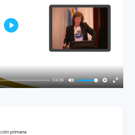
Play
04:26
Mute
Settings
Enter
fullscree
ción primaria