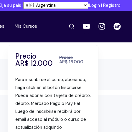
Elija su país :
|
Login
|
Registro
es
Mis Cursos
Precio
Precio
AR$
12.000
AR$
18.000
Para inscribirse al curso, abonando,
haga click en el botón Inscribirse.
Puede abonar con tarjeta de crédito,
débito, Mercado Pago o Pay Pal
Luego de inscribirse recibirá por
email acceso al módulo o curso de
actualización adquirido