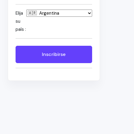
Elija
su
país :
Inscribirse
n