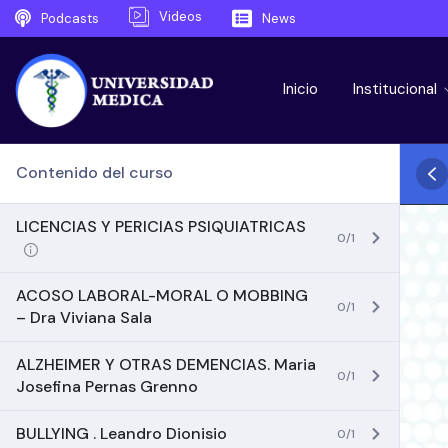
Videos
Podcasts
News
Inicio
Institucional
Contenido del curso
LICENCIAS Y PERICIAS PSIQUIATRICAS
0/1
ACOSO LABORAL-MORAL O MOBBING
0/1
– Dra Viviana Sala
ALZHEIMER Y OTRAS DEMENCIAS. Maria
0/1
Josefina Pernas Grenno
BULLYING . Leandro Dionisio
0/1