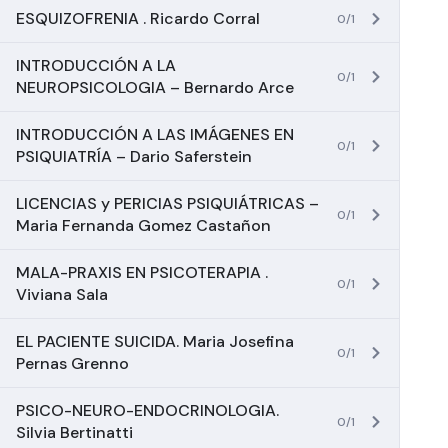
ESQUIZOFRENIA . Ricardo Corral
0/1
INTRODUCCIÓN A LA
0/1
NEUROPSICOLOGIA – Bernardo Arce
INTRODUCCIÓN A LAS IMÁGENES EN
0/1
PSIQUIATRÍA – Dario Saferstein
LICENCIAS y PERICIAS PSIQUIÁTRICAS –
0/1
Maria Fernanda Gomez Castañon
MALA-PRAXIS EN PSICOTERAPIA .
0/1
Viviana Sala
EL PACIENTE SUICIDA. Maria Josefina
0/1
Pernas Grenno
PSICO-NEURO-ENDOCRINOLOGIA.
0/1
Silvia Bertinatti