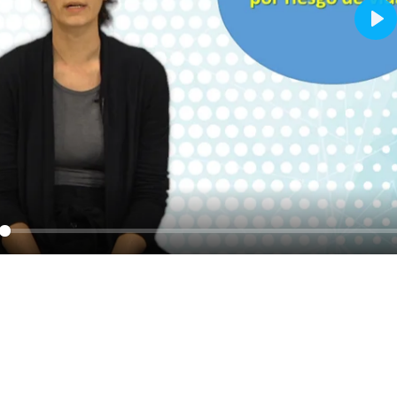
Pla
y