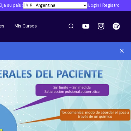
Elija su país :
|
Login
|
Registro
es
Mis Cursos