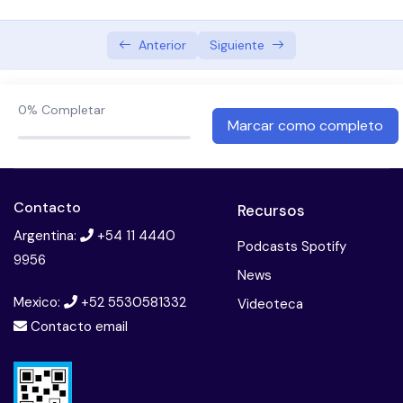
UGD y uso de AINES
Anterior
Siguiente
Disfagia orofaringea en el geronte- Tratamiento
Esofago de Barret
0%
Completar
Marcar como completo
Contacto
Recursos
Argentina:
+54 11 4440
Podcasts Spotify
9956
News
Mexico:
+52 5530581332
Videoteca
Contacto email