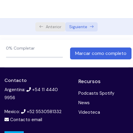
Modulo 3
captions
ful
0/5
Modulo 4
0/3
Anterior
Siguiente
Modulo 5
0/3
0%
Completar
Marcar como completo
Contacto
Recursos
Argentina:
+54 11 4440
Podcasts Spotify
9956
News
Mexico:
+52 5530581332
Videoteca
Contacto email