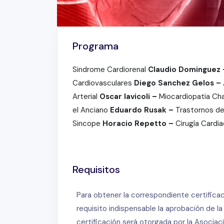
Programa
Sindrome Cardiorenal
Claudio Dominguez
Cardiovasculares
Diego Sanchez Gelos –
Arterial
Oscar Iavicoli –
Miocardiopatia Ch
el Anciano
Eduardo Rusak –
Trastornos d
Sincope
Horacio Repetto –
Cirugía Cardi
Requisitos
Para obtener la correspondiente certifica
requisito indispensable la aprobación de l
certificación será otorgada por la Asoci