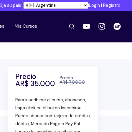
Elija su país :
|
Login
|
Registro
es
Mis Cursos
Precio
Precio
AR$
35.000
AR$
70.000
Para inscribirse al curso, abonando,
haga click en el botón Inscribirse.
Puede abonar con tarjeta de crédito,
débito, Mercado Pago o Pay Pal
Luego de inscribirse recibirá por