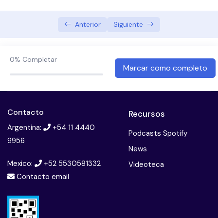
Desayuno/Merienda saludable
Anterior
Siguiente
Receta saludable: Hummus
0%
Completar
Examen modulo ayuno intermitente
Marcar como completo
Contacto
Recursos
Argentina:
+54 11 4440
Podcasts Spotify
9956
News
Mexico:
+52 5530581332
Videoteca
Contacto email