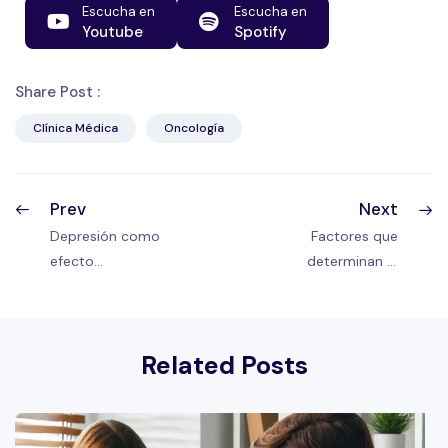
Escucha en
Escucha en
Youtube
Spotify
Share Post :
Clínica Médica
Oncología
Prev
Next
Depresión como
Factores que
efecto
determinan el
adaptativo |
ajuste
Adaptación al
psicológico |
Cáncer
Adaptación al
Related Posts
Cáncer