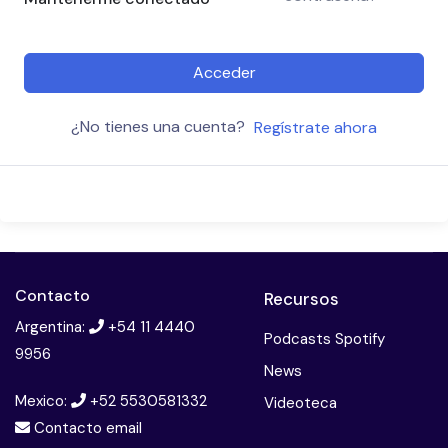
Acceder
¿No tienes una cuenta?
Regístrate ahora
Contacto
Recursos
Argentina:
+54 11 4440
Podcasts Spotify
9956
News
Mexico:
+52 5530581332
Videoteca
Contacto email