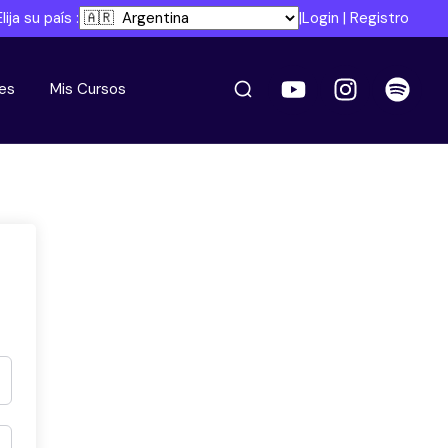
Elija su país :
|
Login
|
Registro
es
Mis Cursos