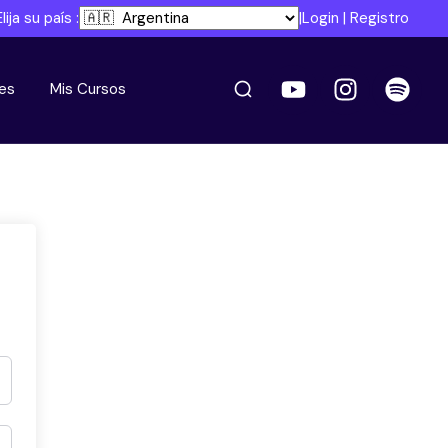
Elija su país :
|
Login
|
Registro
es
Mis Cursos