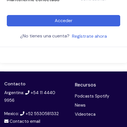
Acceder
¿No tienes una cuenta?
Regístrate ahora
Contacto
Recursos
Argentina:
+54 11 4440
Podcasts Spotify
9956
News
Mexico:
+52 5530581332
Videoteca
Contacto email