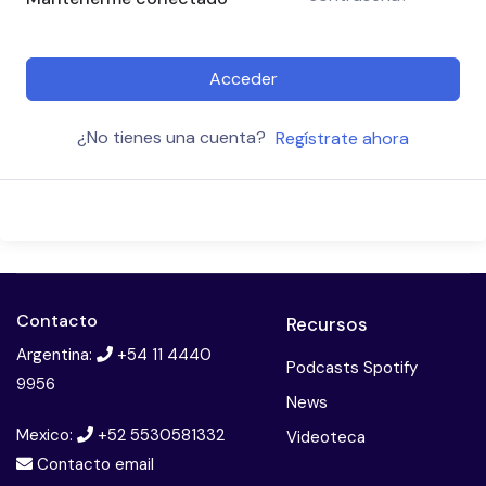
Acceder
¿No tienes una cuenta?
Regístrate ahora
Contacto
Recursos
Argentina:
+54 11 4440
Podcasts Spotify
9956
News
Mexico:
+52 5530581332
Videoteca
Contacto email