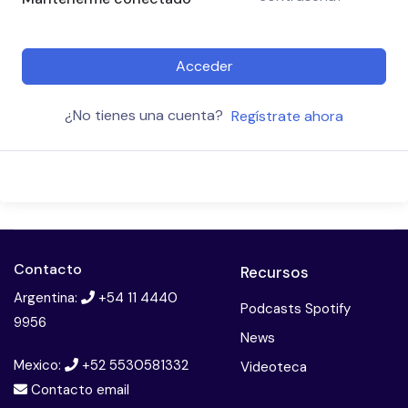
Acceder
¿No tienes una cuenta?
Regístrate ahora
Contacto
Recursos
Argentina:
+54 11 4440
Podcasts Spotify
9956
News
Mexico:
+52 5530581332
Videoteca
Contacto email