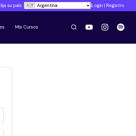
Elija su país :
|
Login
|
Registro
es
Mis Cursos