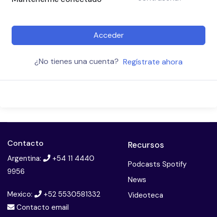
Acceder
¿No tienes una cuenta?
Regístrate ahora
Contacto
Recursos
Argentina:
+54 11 4440
Podcasts Spotify
9956
News
Mexico:
+52 5530581332
Videoteca
Contacto email