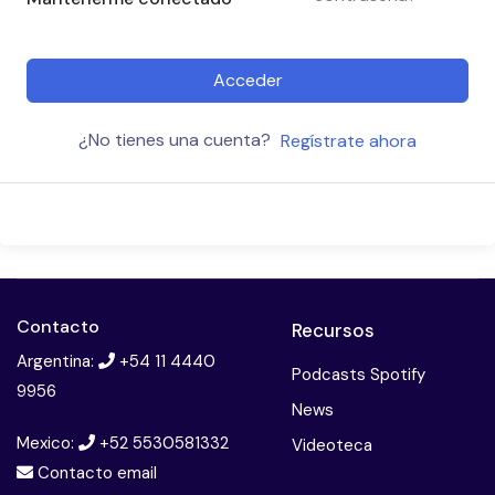
Acceder
¿No tienes una cuenta?
Regístrate ahora
Contacto
Recursos
Argentina:
+54 11 4440
Podcasts Spotify
9956
News
Mexico:
+52 5530581332
Videoteca
Contacto email