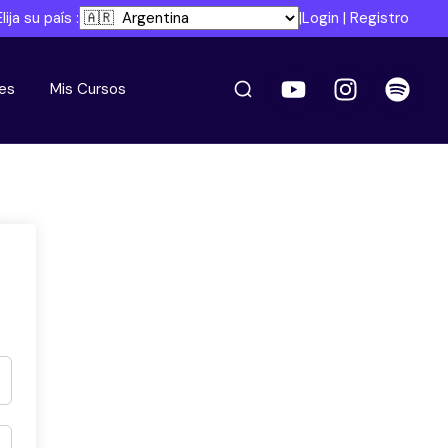
Elija su país :
|
Login
|
Registro
es
Mis Cursos