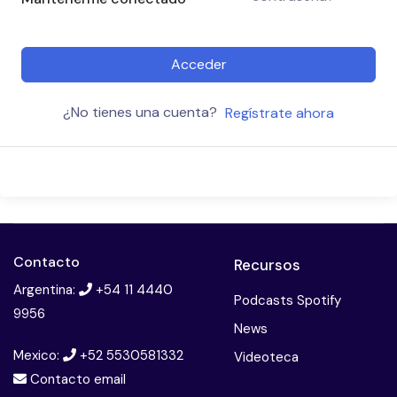
Acceder
¿No tienes una cuenta?
Regístrate ahora
Contacto
Recursos
Argentina:
+54 11 4440
Podcasts Spotify
9956
News
Mexico:
+52 5530581332
Videoteca
Contacto email