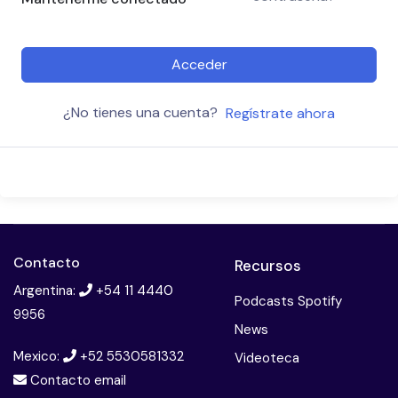
Acceder
¿No tienes una cuenta?
Regístrate ahora
Contacto
Recursos
Argentina:
+54 11 4440
Podcasts Spotify
9956
News
Mexico:
+52 5530581332
Videoteca
Contacto email