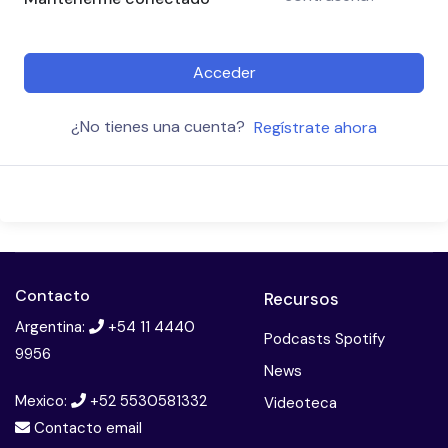
Acceder
¿No tienes una cuenta?
Regístrate ahora
Contacto
Recursos
Argentina:
+54 11 4440
Podcasts Spotify
9956
News
Mexico:
+52 5530581332
Videoteca
Contacto email