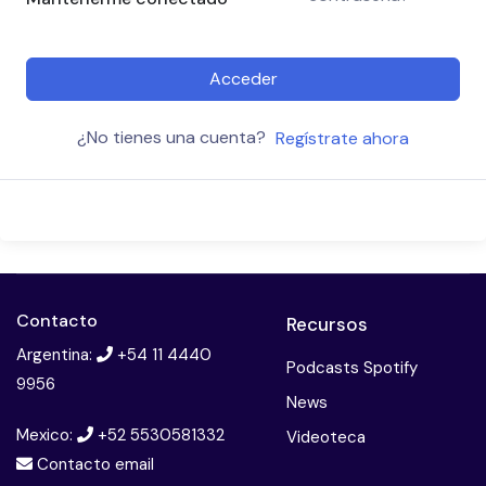
Acceder
¿No tienes una cuenta?
Regístrate ahora
Contacto
Recursos
Argentina:
+54 11 4440
Podcasts Spotify
9956
News
Mexico:
+52 5530581332
Videoteca
Contacto email