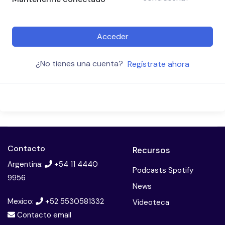
Acceder
¿No tienes una cuenta?
Regístrate ahora
Contacto
Recursos
Argentina:
+54 11 4440
Podcasts Spotify
9956
News
Mexico:
+52 5530581332
Videoteca
Contacto email