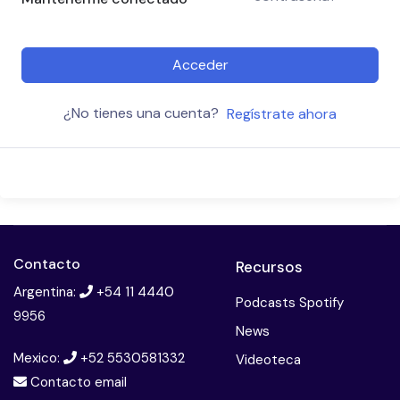
Acceder
¿No tienes una cuenta?
Regístrate ahora
Contacto
Recursos
Argentina:
+54 11 4440
Podcasts Spotify
9956
News
Mexico:
+52 5530581332
Videoteca
Contacto email