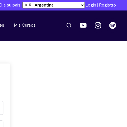
Elija su país :
|
Login
|
Registro
es
Mis Cursos