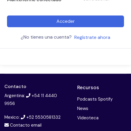
Acceder
¿No tienes una cuenta?
Regístrate ahora
Contacto
Recursos
Argentina:
+54 11 4440
Podcasts Spotify
9956
News
Mexico:
+52 5530581332
Videoteca
Contacto email