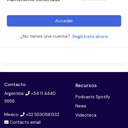
Acceder
¿No tienes una cuenta?
Regístrate ahora
Contacto
Recursos
Argentina:
+54 11 4440
Podcasts Spotify
9956
News
Mexico:
+52 5530581332
Videoteca
Contacto email