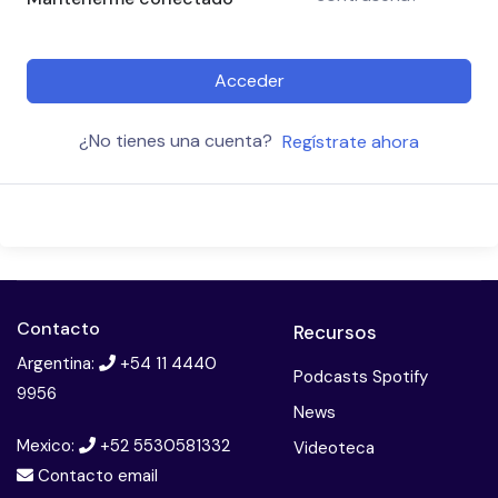
Acceder
¿No tienes una cuenta?
Regístrate ahora
Contacto
Recursos
Argentina:
+54 11 4440
Podcasts Spotify
9956
News
Mexico:
+52 5530581332
Videoteca
Contacto email