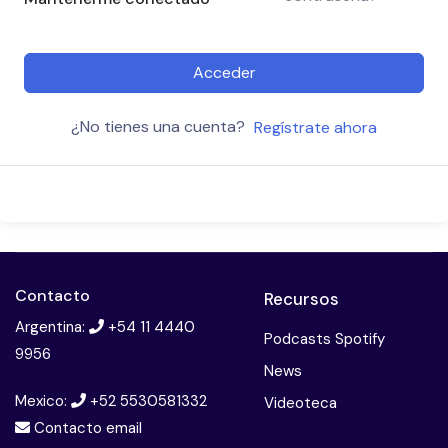
Acceder
¿No tienes una cuenta?
Regístrate ahora
Contacto
Recursos
Argentina:
+54 11 4440
Podcasts Spotify
9956
News
Mexico:
+52 5530581332
Videoteca
Contacto email