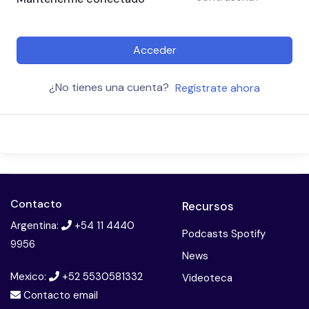
Acceder
¿No tienes una cuenta?
Regístrate ahora
Contacto
Recursos
Argentina:
+54 11 4440
Podcasts Spotify
9956
News
Mexico:
+52 5530581332
Videoteca
Contacto email