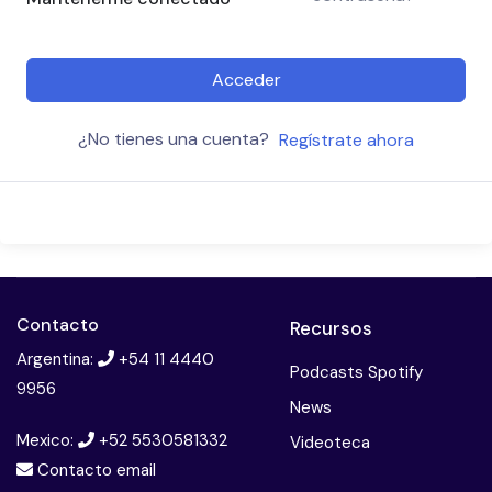
Acceder
¿No tienes una cuenta?
Regístrate ahora
Contacto
Recursos
Argentina:
+54 11 4440
Podcasts Spotify
9956
News
Mexico:
+52 5530581332
Videoteca
Contacto email