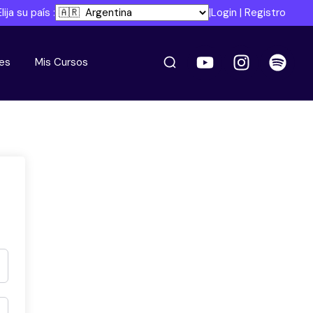
Elija su país :
|
Login
|
Registro
es
Mis Cursos