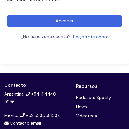
Acceder
¿No tienes una cuenta?
Regístrate ahora
Contacto
Recursos
Argentina:
+54 11 4440
Podcasts Spotify
9956
News
Mexico:
+52 5530581332
Videoteca
Contacto email