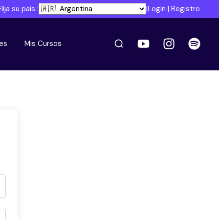
Elija su país :
|
Login
|
Registro
es
Mis Cursos