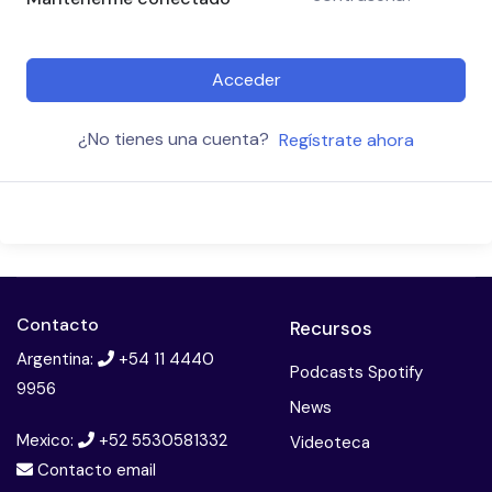
Acceder
¿No tienes una cuenta?
Regístrate ahora
Contacto
Recursos
Argentina:
+54 11 4440
Podcasts Spotify
9956
News
Mexico:
+52 5530581332
Videoteca
Contacto email