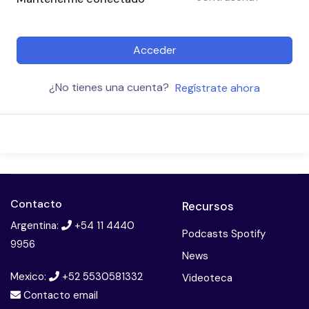
Acceder
¿No tienes una cuenta?
Regístrate ahora
Contacto
Recursos
Argentina:
+54 11 4440
Podcasts Spotify
9956
News
Mexico:
+52 5530581332
Videoteca
Contacto email